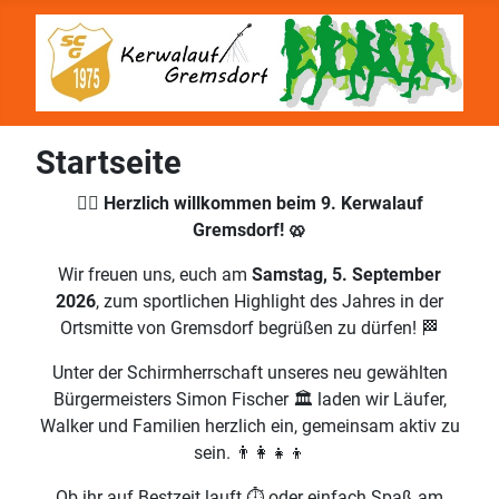
Startseite
🏃‍♂️ Herzlich willkommen beim 9. Kerwalauf
Gremsdorf! 🥨
Wir freuen uns, euch am
Samstag, 5. September
2026
, zum sportlichen Highlight des Jahres in der
Ortsmitte von Gremsdorf begrüßen zu dürfen! 🏁
Unter der Schirmherrschaft unseres neu gewählten
Bürgermeisters Simon Fischer 🏛️ laden wir Läufer,
Walker und Familien herzlich ein, gemeinsam aktiv zu
sein. 👨‍👩‍👧‍👦
Ob ihr auf Bestzeit lauft ⏱️ oder einfach Spaß am