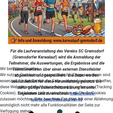
Für die Laufveranstaltung des Vereins SC Gremsdorf
(Gremsdorfer Kerwalauf) wird die Anmeldung der
Teilnehmer, die Auswertungen, die Ergebnisse und die
Wir benutzen Cookies
Teilnehmerlisten über einen externen Dienstleister
Wir nutzen Cookies auf unserer Website. Einige von ihnen sind
abgewickelt und gespeichert. Die Daten werden
essenziell für den Betrieb der Seite, während andere uns helfen,
ausschließlich für diese Veranstaltung genutzt. Die
diese Website und die Nutzererfahrung zu verbessern (Tracking
dafür gültige Datenschutzerklärung ist unter
Cookies). Sie können selbst entscheiden, ob Sie die Cookies
folgendem Link zu erreichen:
https://minde-
zulassen möchten. Bitte beachten Sie, dass bei einer Ablehnung
sports.com/index.php?id=45
womöglich nicht mehr alle Funktionalitäten der Seite zur
Verfügung stehen.