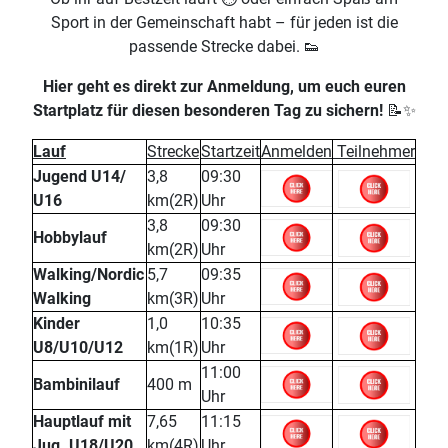
Sport in der Gemeinschaft habt – für jeden ist die
passende Strecke dabei. 👟
Hier geht es direkt zur Anmeldung, um euch euren
Startplatz für diesen besonderen Tag zu sichern!
📝✨
Lauf
Strecke
Startzeit
Anmelden
Teilnehmer
Jugend U14/
3,8
09:30
U16
km(2R)
Uhr
3,8
09:30
Hobbylauf
km(2R)
Uhr
Walking/Nordic
5,7
09:35
Walking
km(3R)
Uhr
Kinder
1,0
10:35
U8/U10/U12
km(1R)
Uhr
11:00
Bambinilauf
400 m
Uhr
Hauptlauf mit
7,65
11:15
Jug. U18/U20
km(4R)
Uhr