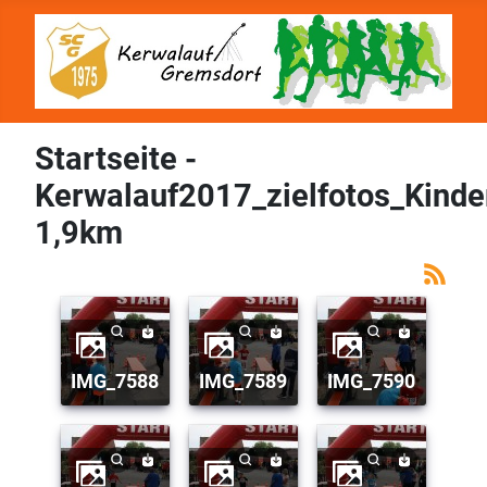
Startseite -
Kerwalauf2017_zielfotos_Kinde
1,9km
IMG_7588
IMG_7589
IMG_7590